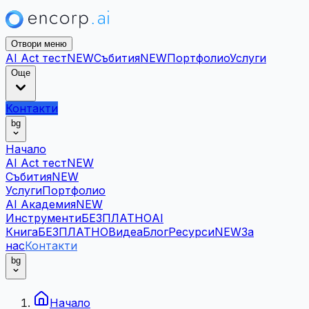
Отвори меню
AI Act тест
NEW
Събития
NEW
Портфолио
Услуги
Още
Контакти
bg
Начало
AI Act тест
NEW
Събития
NEW
Услуги
Портфолио
AI Академия
NEW
Инструменти
БЕЗПЛАТНО
AI
Книга
БЕЗПЛАТНО
Видеа
Блог
Ресурси
NEW
За
нас
Контакти
bg
Начало