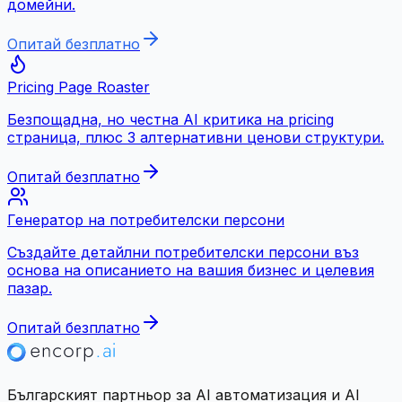
домейни.
Опитай безплатно
Pricing Page Roaster
Безпощадна, но честна AI критика на pricing
страница, плюс 3 алтернативни ценови структури.
Опитай безплатно
Генератор на потребителски персони
Създайте детайлни потребителски персони въз
основа на описанието на вашия бизнес и целевия
пазар.
Опитай безплатно
Българският партньор за AI автоматизация и AI