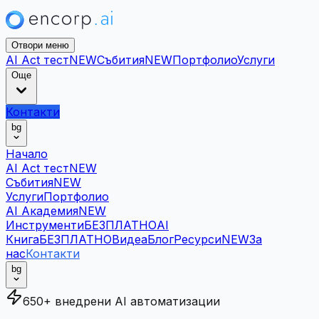
Отвори меню
AI Act тест
NEW
Събития
NEW
Портфолио
Услуги
Още
Контакти
bg
Начало
AI Act тест
NEW
Събития
NEW
Услуги
Портфолио
AI Академия
NEW
Инструменти
БЕЗПЛАТНО
AI
Книга
БЕЗПЛАТНО
Видеа
Блог
Ресурси
NEW
За
нас
Контакти
bg
650+ внедрени AI автоматизации