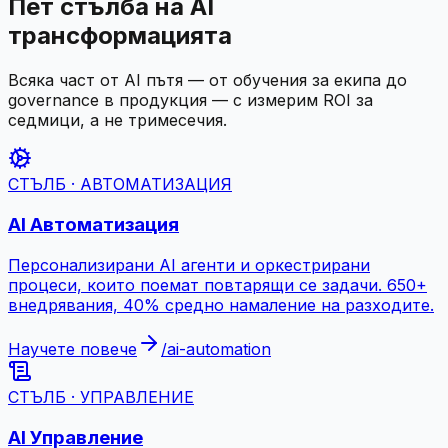
Пет стълба на AI
трансформацията
Всяка част от AI пътя — от обучения за екипа до
governance в продукция — с измерим ROI за
седмици, а не тримесечия.
СТЪЛБ · АВТОМАТИЗАЦИЯ
AI Автоматизация
Персонализирани AI агенти и оркестрирани
процеси, които поемат повтарящи се задачи. 650+
внедрявания, 40% средно намаление на разходите.
Научете повече
/
ai-automation
СТЪЛБ · УПРАВЛЕНИЕ
AI Управление