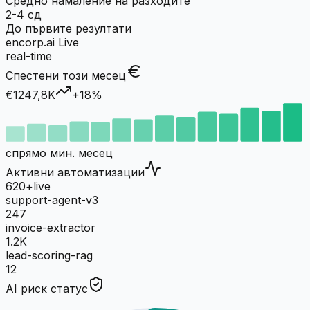
Средно намаление на разходите
2-4 сд
До първите резултати
encorp.ai Live
real-time
Спестени този месец
€
1247,8
K
+18%
спрямо мин. месец
Активни автоматизации
620+
live
support-agent-v3
247
invoice-extractor
1.2K
lead-scoring-rag
12
AI риск статус