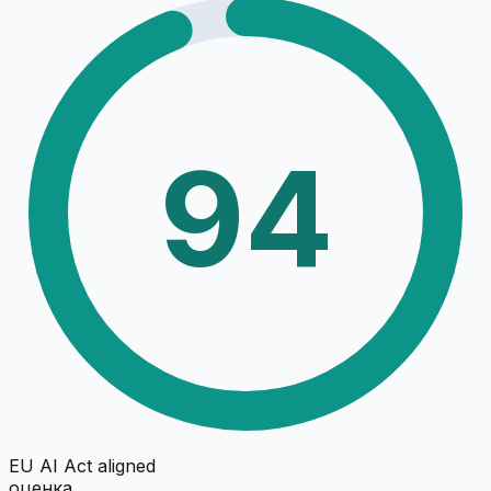
94
EU AI Act aligned
оценка