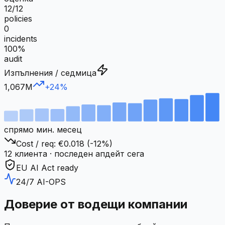
12/12
policies
0
incidents
100%
audit
Изпълнения / седмица
1,067
M
+24%
спрямо мин. месец
Cost / req: €0.018 (-12%)
12 клиента · последен апдейт сега
EU AI Act ready
24/7 AI-OPS
Доверие от водещи компании