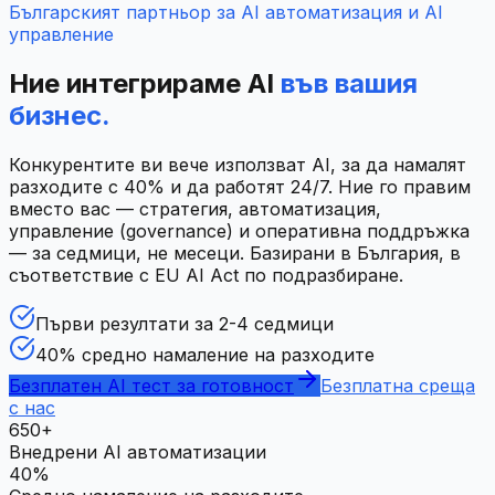
Българският партньор за AI автоматизация и AI
управление
Ние интегрираме AI
във вашия
бизнес.
Конкурентите ви вече използват AI, за да намалят
разходите с 40% и да работят 24/7. Ние го правим
вместо вас — стратегия, автоматизация,
управление (governance) и оперативна поддръжка
— за седмици, не месеци. Базирани в България, в
съответствие с EU AI Act по подразбиране.
Първи резултати за 2-4 седмици
40% средно намаление на разходите
Безплатен AI тест за готовност
Безплатна среща
с нас
650+
Внедрени AI автоматизации
40%