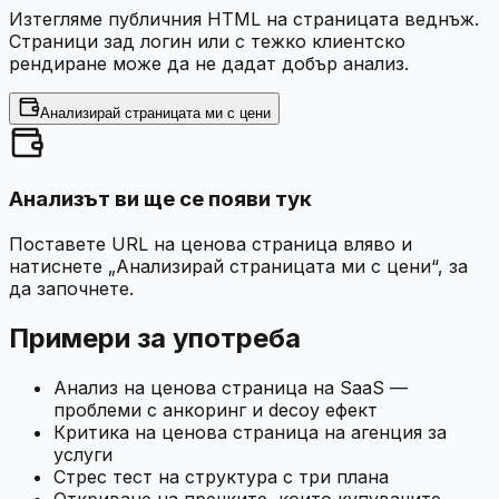
Изтегляме публичния HTML на страницата веднъж.
Страници зад логин или с тежко клиентско
рендиране може да не дадат добър анализ.
Анализирай страницата ми с цени
Анализът ви ще се появи тук
Поставете URL на ценова страница вляво и
натиснете „Анализирай страницата ми с цени“, за
да започнете.
Примери за употреба
Анализ на ценова страница на SaaS —
проблеми с анкоринг и decoy ефект
Критика на ценова страница на агенция за
услуги
Стрес тест на структура с три плана
Откриване на пречките, които купувачите