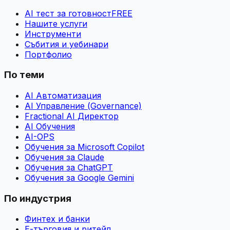
AI тест за готовност
FREE
Нашите услуги
Инструменти
Събития и уебинари
Портфолио
По теми
AI Автоматизация
AI Управление (Governance)
Fractional AI Директор
AI Обучения
AI-OPS
Обучения за Microsoft Copilot
Обучения за Claude
Обучения за ChatGPT
Обучения за Google Gemini
По индустрия
Финтех и банки
Е-търговия и ритейл