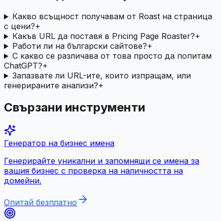
Какво всъщност получавам от Roast на страница
с цени?
+
Какъв URL да поставя в Pricing Page Roaster?
+
Работи ли на български сайтове?
+
С какво се различава от това просто да попитам
ChatGPT?
+
Запазвате ли URL-ите, които изпращам, или
генерираните анализи?
+
Свързани инструменти
Генератор на бизнес имена
Генерирайте уникални и запомнящи се имена за
вашия бизнес с проверка на наличността на
домейни.
Опитай безплатно