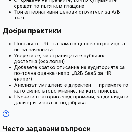
срещат по пътя към плащане
Три алтернативни ценови структури за A/B
тест
Добри практики
Поставете URL на самата ценова страница, а
не на началната
Уверете се, че страницата е публично
достъпна (без логин)
Добавете кратко описание на аудиторията за
по-точна оценка (напр. „B2B SaaS за HR
екипи“)
Анализът умишлено е директен — приемете го
като силно второ мнение, не като присъда
Пуснете повторно след промени, за да видите
дали критиката се подобрява
Често задавани въпроси