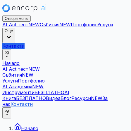
Отвори меню
AI Act тест
NEW
Събития
NEW
Портфолио
Услуги
Още
Контакти
bg
Начало
AI Act тест
NEW
Събития
NEW
Услуги
Портфолио
AI Академия
NEW
Инструменти
БЕЗПЛАТНО
AI
Книга
БЕЗПЛАТНО
Видеа
Блог
Ресурси
NEW
За
нас
Контакти
bg
Начало