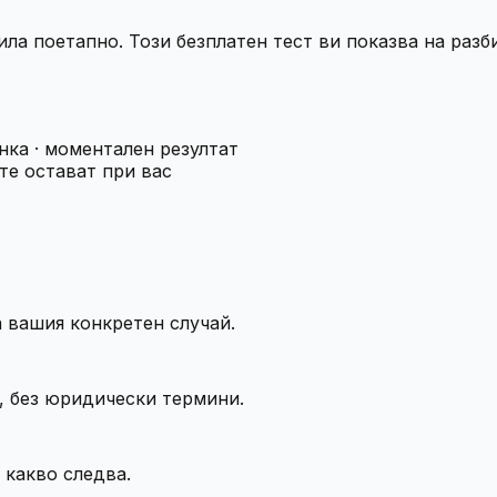
ила поетапно. Този безплатен тест ви показва на разб
нка · моментален резултат
те остават при вас
а вашия конкретен случай.
, без юридически термини.
 какво следва.