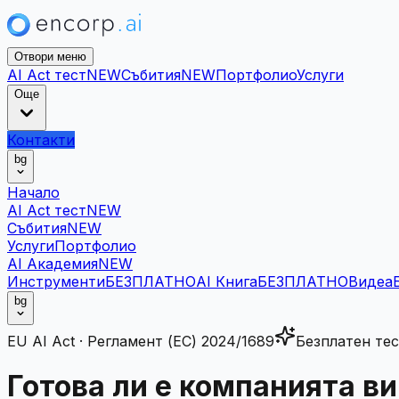
Отвори меню
AI Act тест
NEW
Събития
NEW
Портфолио
Услуги
Още
Контакти
bg
Начало
AI Act тест
NEW
Събития
NEW
Услуги
Портфолио
AI Академия
NEW
Инструменти
БЕЗПЛАТНО
AI Книга
БЕЗПЛАТНО
Видеа
bg
EU AI Act · Регламент (ЕС) 2024/1689
Безплатен тес
Готова ли е компанията ви 