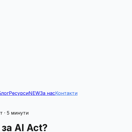
Блог
Ресурси
NEW
За нас
Контакти
т · 5 минути
за AI Act?