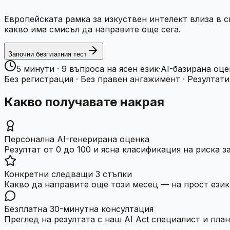
Европейската рамка за изкуствен интелект влиза в с
какво има смисъл да направите още сега.
Започни безплатния тест
5 минути · 9 въпроса на ясен език
·
AI-базирана оце
Без регистрация · Без правен ангажимент · Резултати
Какво получавате накрая
Персонална AI-генерирана оценка
Резултат от 0 до 100 и ясна класификация на риска з
Конкретни следващи 3 стъпки
Какво да направите още този месец — на прост език
Безплатна 30-минутна консултация
Преглед на резултата с наш AI Act специалист и план