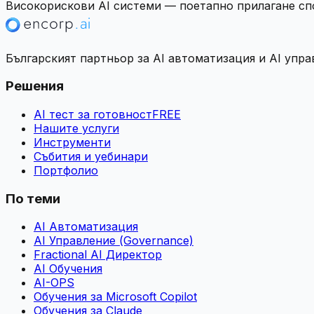
Високорискови AI системи — поетапно прилагане сп
Българският партньор за AI автоматизация и AI упра
Решения
AI тест за готовност
FREE
Нашите услуги
Инструменти
Събития и уебинари
Портфолио
По теми
AI Автоматизация
AI Управление (Governance)
Fractional AI Директор
AI Обучения
AI-OPS
Обучения за Microsoft Copilot
Обучения за Claude