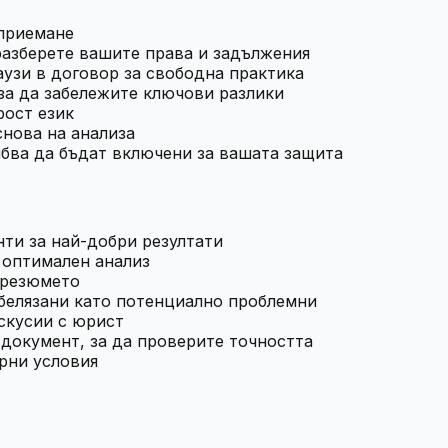
 приемане
разберете вашите права и задължения
узи в договор за свободна практика
за да забележите ключови разлики
рост език
снова на анализа
бва да бъдат включени за вашата защита
ти за най-добри резултати
а оптимален анализ
 резюмето
белязани като потенциално проблемни
скусии с юрист
 документ, за да проверите точността
рни условия