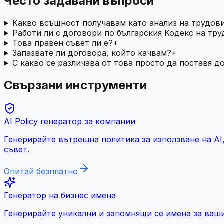
Често задавани въпроси
Какво всъщност получавам като анализ на трудов
Работи ли с договори по българския Кодекс на тру
Това правен съвет ли е?
+
Запазвате ли договора, който качвам?
+
С какво се различава от това просто да поставя д
Свързани инструменти
AI Policy генератор за компании
Генерирайте вътрешна политика за използване на AI
съвет.
Опитай безплатно
Генератор на бизнес имена
Генерирайте уникални и запомнящи се имена за ваши