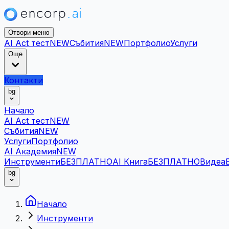
Отвори меню
AI Act тест
NEW
Събития
NEW
Портфолио
Услуги
Още
Контакти
bg
Начало
AI Act тест
NEW
Събития
NEW
Услуги
Портфолио
AI Академия
NEW
Инструменти
БЕЗПЛАТНО
AI Книга
БЕЗПЛАТНО
Видеа
bg
Начало
Инструменти