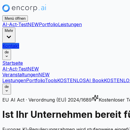
Menü öffnen
AI-Act-Test
NEW
Portfolio
Leistungen
Mehr
Kontakt
de
Startseite
AI-Act-Test
NEW
Veranstaltungen
NEW
Leistungen
Portfolio
Tools
KOSTENLOS
AI Book
KOSTENLO
de
EU AI Act · Verordnung (EU) 2024/1689
Kostenloser T
Ist Ihr Unternehmen bereit f
Europas KI-Regulierungsrahmen wird stufenweise eingeführ