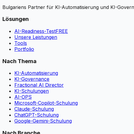
Bulgariens Partner für KI-Automatisierung und KI-Gover
Lösungen
AI-Readiness-Test
FREE
Unsere Leistungen
Tools
Portfolio
Nach Thema
KI-Automatisierung
KI-Governance
Fractional AI Director
KI-Schulungen
AI-OPS
Microsoft-Copilot-Schulung
Claude-Schulung
ChatGPT-Schulung
Google-Gemini-Schulung
Nach Branche