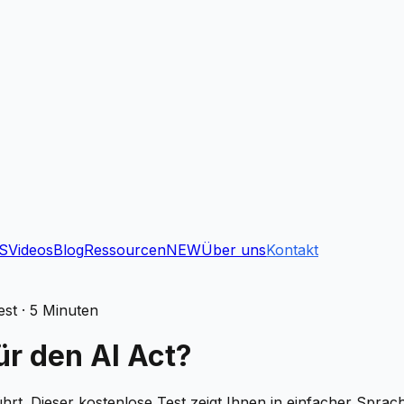
S
Videos
Blog
Ressourcen
NEW
Über uns
Kontakt
est · 5 Minuten
ür den AI Act?
t. Dieser kostenlose Test zeigt Ihnen in einfacher Sprache