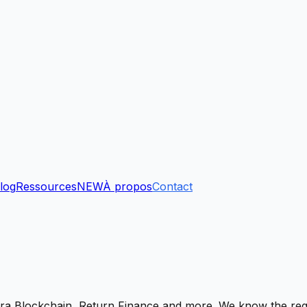
log
Ressources
NEW
À propos
Contact
ra Blockchain, Return Finance and more. We know the regula