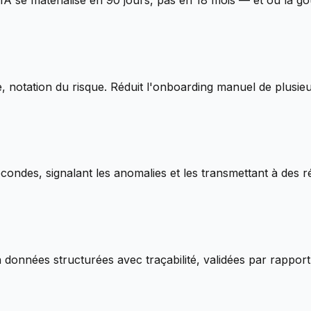
A se matérialise en 90 jours, pas en 18 mois — et où la g
e, notation du risque. Réduit l'onboarding manuel de plusieu
condes, signalant les anomalies et les transmettant à des 
 données structurées avec traçabilité, validées par rapport