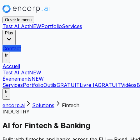
Ouvrir le menu
Test AI Act
NEW
Portfolio
Services
Plus
Contact
fr
Accueil
Test AI Act
NEW
Événements
NEW
Services
Portfolio
Outils
GRATUIT
Livre IA
GRATUIT
Vidéos
B
fr
encorp.ai
Solutions
Fintech
INDUSTRY
AI for Fintech & Banking
Built with fintechs and banks across the EU — Ryvyl, Hyd