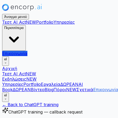
Άνοιγμα μενού
Τεστ AI Act
NEW
Portfolio
Υπηρεσίες
Περισσότερα
Επικοινωνία
el
Αρχική
Τεστ AI Act
NEW
Εκδηλώσεις
NEW
Υπηρεσίες
Portfolio
Εργαλεία
ΔΩΡΕΑΝ
AI
Book
ΔΩΡΕΑΝ
Βίντεο
Blog
Πόροι
NEW
Σχετικά
Επικοινωνί
el
← Back to ChatGPT training
ChatGPT training — callback request