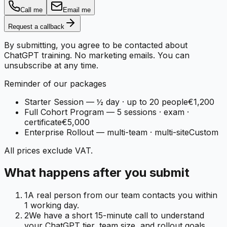
Call me
Email me
Request a callback
By submitting, you agree to be contacted about
ChatGPT training. No marketing emails. You can
unsubscribe at any time.
Reminder of our packages
Starter Session
—
½ day · up to 20 people
€1,200
Full Cohort Program
—
5 sessions · exam ·
certificate
€5,000
Enterprise Rollout
—
multi-team · multi-site
Custom
All prices exclude VAT.
What happens after you submit
1
A real person from our team contacts you within
1 working day.
2
We have a short 15-minute call to understand
your ChatGPT tier, team size, and rollout goals.